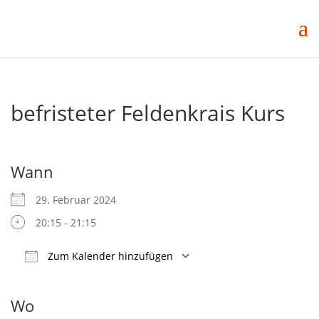
befristeter Feldenkrais Kurs
Wann
29. Februar 2024
20:15 - 21:15
Zum Kalender hinzufügen
ICS herunterladen
Google Kalender
iCalendar
Office 365
Outlook Live
Wo