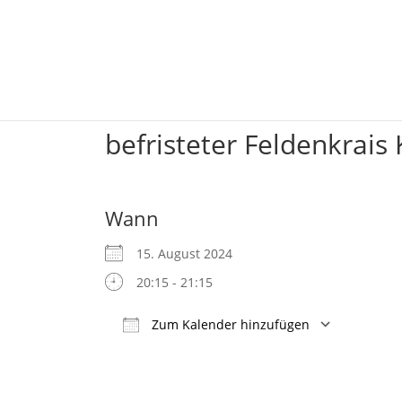
befristeter Feldenkrais 
Wann
15. August 2024
20:15 - 21:15
Zum Kalender hinzufügen
ICS herunterladen
Google Kalender
iCalendar
Office 365
Outlook Live