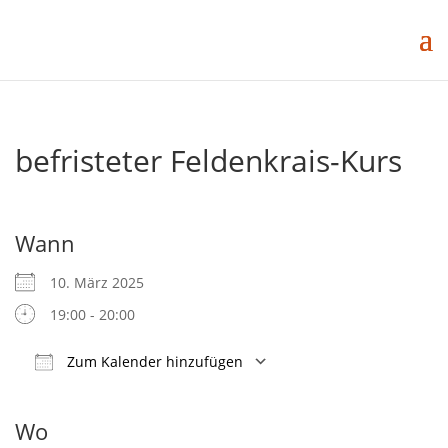
befristeter Feldenkrais-Kurs
Wann
10. März 2025
19:00 - 20:00
Zum Kalender hinzufügen
ICS herunterladen
Google Kalender
iCalendar
Office 365
Outlook Live
Wo