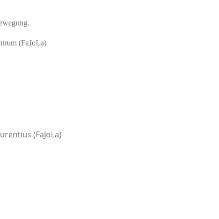
 Bewegung.
ntrum (FaJoLa)
urentius (FaJoLa)