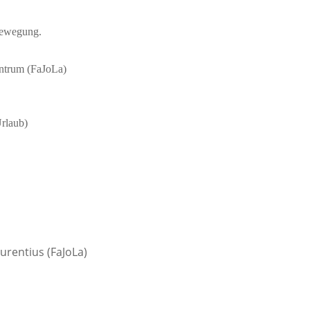
 Bewegung.
ntrum (FaJoLa)
Urlaub)
urentius (FaJoLa)