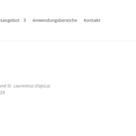
rsangebot
Anwendungsbereiche
Kontakt
und St. Laurentius (FaJoLa)
929