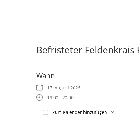
Befristeter Feldenkrais
Wann
17. August 2026
19:00 - 20:00
Zum Kalender hinzufügen
ICS herunterladen
Google Kalender
iCalendar
Office 365
Outlook Live