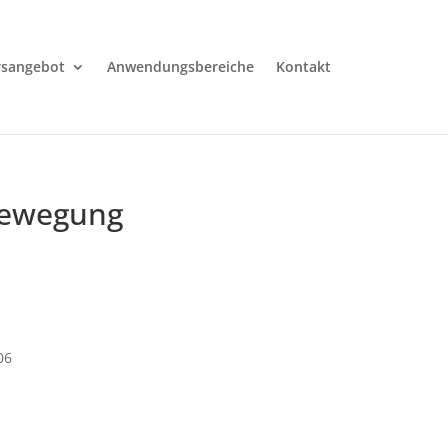
rsangebot
Anwendungsbereiche
Kontakt
 Bewegung
06
fice 365
Outlook Live